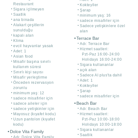
Restaurant
Kokteyller
Sigara içilmeyen
Şarap
Saatlik
minimum yaş: 16
ana binada
sadece misafirler için
Alakart çeşitlerin
Sadece yetişkinlere özel
sunulduğu
alan
kapalı alan
Terrace Bar
Klima
Adı: Terrace Bar
evcil hayvanlar yasak
Hizmet saatleri:
Adet: 1
Pzt-Paz 16:00-24:00
Asian food
Holidays 16:00-24:00
Misafir başına sınırlı
Sigara kullananlar
kullanım süresi
açık alan
Sınırlı kişi sayısı
Sadece AI plus'ta dahil
Misafir yerleştirme
Adet: 1
Önceden rezervasyon
Kokteyller
zorunlu
Şarap
minimum yaş: 12
sadece misafirler için
sadece misafirler için
Beach Bar
sadece aileler için
sadece yetişkinler için
Adı: Beach Bar
Mayosuz (kıyafet kodu)
Hizmet saatleri:
Uzun pantolon (kıyafet
Pzt-Paz 10:00-18:00
kodu)
Holidays 10:00-18:00
Sigara kullananlar
Dolce Vita Family
Saatlik
Adı: Dolce Vita Family