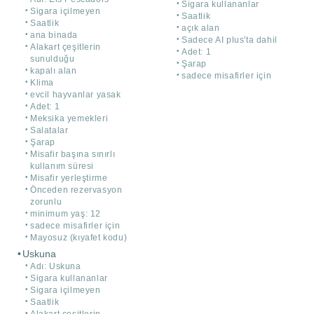
Sigara kullananlar
Sigara içilmeyen
Saatlik
Saatlik
açık alan
ana binada
Sadece AI plus'ta dahil
Alakart çeşitlerin
Adet: 1
sunulduğu
Şarap
kapalı alan
sadece misafirler için
Klima
evcil hayvanlar yasak
Adet: 1
Meksika yemekleri
Salatalar
Şarap
Misafir başına sınırlı
kullanım süresi
Misafir yerleştirme
Önceden rezervasyon
zorunlu
minimum yaş: 12
sadece misafirler için
Mayosuz (kıyafet kodu)
Uskuna
Adı: Uskuna
Sigara kullananlar
Sigara içilmeyen
Saatlik
Alakart çeşitlerin