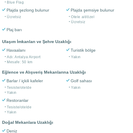
Blue Flag
Plajda şezlong bulunur
Plajda şemsiye bulunur
Ücretsiz
Otele ait/özel
Ücretsiz
Plaj barı
Ulaşım İmkanları ve Şehre Uzaklığı
Havaalanı
Turistik bölge
Adı: Antalya Airport
Yakın
Mesafe: 50 km
Eğlence ve Alışveriş Mekanlarına Uzaklığı
Barlar / içkili kafeler
Golf sahası
Tesiste/otelde
Yakın
Yakın
Restoranlar
Tesiste/otelde
Yakın
Doğal Mekanlara Uzaklığı
Deniz