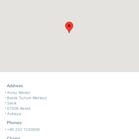
Address
Acısu Mevkii
Belek Turizm Merkezi
Serik
07506 Belek
Antalya
Phones
+90 242 7100000
Chains