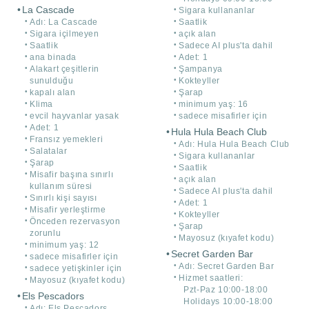
La Cascade
Sigara kullananlar
Adı: La Cascade
Saatlik
Sigara içilmeyen
açık alan
Saatlik
Sadece AI plus'ta dahil
ana binada
Adet: 1
Alakart çeşitlerin
Şampanya
sunulduğu
Kokteyller
kapalı alan
Şarap
Klima
minimum yaş: 16
evcil hayvanlar yasak
sadece misafirler için
Adet: 1
Hula Hula Beach Club
Fransız yemekleri
Adı: Hula Hula Beach Club
Salatalar
Sigara kullananlar
Şarap
Saatlik
Misafir başına sınırlı
açık alan
kullanım süresi
Sadece AI plus'ta dahil
Sınırlı kişi sayısı
Adet: 1
Misafir yerleştirme
Kokteyller
Önceden rezervasyon
Şarap
zorunlu
Mayosuz (kıyafet kodu)
minimum yaş: 12
Secret Garden Bar
sadece misafirler için
Adı: Secret Garden Bar
sadece yetişkinler için
Hizmet saatleri:
Mayosuz (kıyafet kodu)
Pzt-Paz 10:00-18:00
Els Pescadors
Holidays 10:00-18:00
Adı: Els Pescadors