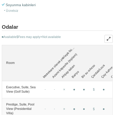
Soyunma kabinleri
Ücretsiz
Odalar
Available
Fees may apply
Not available
$
e
t
r
e
k
a
r
e
o
l
a
r
a
k
y
a
k
l
a
ş
ı
k
b
y
k
l
ü
M
ü
k
ü
Azami kapasite (toplam)
Çay-kahve m
Room
Çoc
Bir su ısıtıcısı
Çardak/Loca
Ahşap taban
Banyo
Executive, Suite, Sea
-
-
$
View (Golf Suite)
Prestige, Suite, Pool
View (Presidential
-
-
$
Villa)