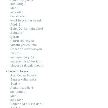
sunulduğu
Menü
açık alan
kapalı alan
evcil hayvanlar yasak
Adet: 1
Balık/Deniz mahsulleri
Salatalar
Şarap
Sınırlı kişi sayısı
Misafir yerleştirme
Önceden rezervasyon
zorunlu
minimum yaş: 12
sadece misafirler için
Mayosuz (kıyafet kodu)
Kebap House
Adı: Kebap House
Sigara kullananlar
Saatlik
Alakart çeşitlerin
sunulduğu
Menü
açık alan
Sadece AI plus'ta dahil