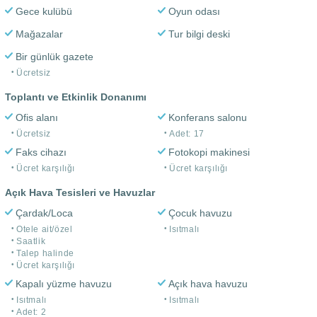
Gece kulübü
Oyun odası
Mağazalar
Tur bilgi deski
Bir günlük gazete
Ücretsiz
Toplantı ve Etkinlik Donanımı
Ofis alanı
Konferans salonu
Ücretsiz
Adet: 17
Faks cihazı
Fotokopi makinesi
Ücret karşılığı
Ücret karşılığı
Açık Hava Tesisleri ve Havuzlar
Çardak/Loca
Çocuk havuzu
Otele ait/özel
Isıtmalı
Saatlik
Talep halinde
Ücret karşılığı
Kapalı yüzme havuzu
Açık hava havuzu
Isıtmalı
Isıtmalı
Adet: 2