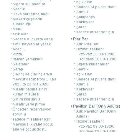
açık alan
Sigara kullananlar
Sadece AI plus'ta dahil
Saatlik
Adet: 1
Hava şartlarına bağlı
Şampanya
Alakart çeşitlerin
Kokteyller
sunulduğu
Şarap
Menü
sadece misafirler için
açık alan
Pier Bar
Sadece AI plus'ta dahil
evcil hayvanlar yasak
Adı: Pier Bar
Adet: 1
Hizmet saatleri:
Pizza
Pzt-Paz 10:00-18:00
İtalyan yemekleri
Holidays 10:00-18:00
Salatalar
Sigara kullananlar
Şarap
Saatlik
(Tarih) ile (Tarih) arası
açık alan
mevcut değil: from 1 Kas
Sadece AI plus'ta dahil
2025 to 23 Nis 2026
Adet: 1
Misafir başına sınırlı
Kokteyller
kullanım süresi
Şarap
Sınırlı kişi sayısı
sadece misafirler için
Misafir yerleştirme
Pavillon Bar (Only Adults)
Önceden rezervasyon
Adı: Pavillon Bar (Only
zorunlu
Adults)
sadece misafirler için
Hizmet saatleri:
Mayosuz (kıyafet kodu)
Pzt-Paz 09:00-18:00
aile ve çocuk dostu
Holidays 09:00-18:00