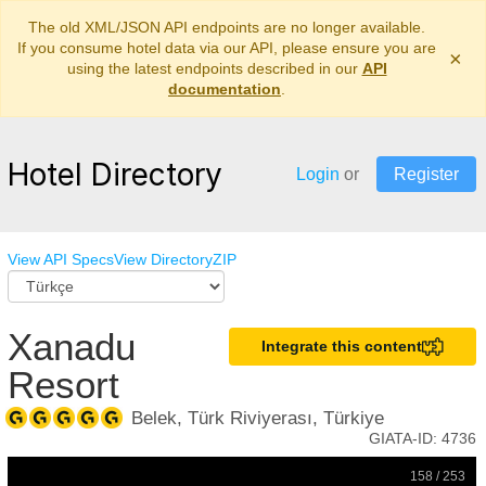
The old XML/JSON API endpoints are no longer available.
If you consume hotel data via our API, please ensure you are
×
using the latest endpoints described in our
API
documentation
.
Hotel Directory
Login
or
Register
View API Specs
View Directory
ZIP
Xanadu
Integrate this content
Resort
Belek, Türk Riviyerası, Türkiye
GIATA-ID:
4736
158 / 253