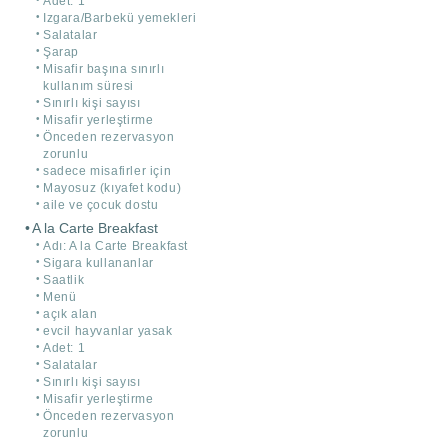
Adet: 1
Izgara/Barbekü yemekleri
Salatalar
Şarap
Misafir başına sınırlı
kullanım süresi
Sınırlı kişi sayısı
Misafir yerleştirme
Önceden rezervasyon
zorunlu
sadece misafirler için
Mayosuz (kıyafet kodu)
aile ve çocuk dostu
A la Carte Breakfast
Adı: A la Carte Breakfast
Sigara kullananlar
Saatlik
Menü
açık alan
evcil hayvanlar yasak
Adet: 1
Salatalar
Sınırlı kişi sayısı
Misafir yerleştirme
Önceden rezervasyon
zorunlu