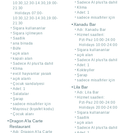
Sadece AI plus'ta dahil
10:30,12:30-14:30,19:00-
Klima
21:30
Adet: 1
Holidays 07:00-
sadece misafirler için
10:30,12:30-14:30,19:00-
21:30
Xanadu Bar
Sigara kullananlar
Adı: Xanadu Bar
Sigara içilmeyen
Hizmet saatleri:
Saatlik
Pzt-Paz 10:00-24:00
ana binada
Holidays 10:00-24:00
Büfe
Sigara kullananlar
açık alan
açık alan
kapalı alan
Sadece AI plus'ta dahil
Sadece AI plus'ta dahil
Adet: 1
Klima
Kokteyller
evcil hayvanlar yasak
Şarap
açık alanlı
sadece misafirler için
Çocuk sandalyesi
Lila Bar
Adet: 1
Adı: Lila Bar
Salatalar
Hizmet saatleri:
Şarap
Pzt-Paz 20:00-24:00
sadece misafirler için
Holidays 20:00-24:00
Mayosuz (kıyafet kodu)
Sigara kullananlar
Çocuk alanı
Saatlik
Dragon A'la Carte
açık alan
Restaurant
Sadece AI plus'ta dahil
Adı: Dragon A'la Carte
Adet: 1