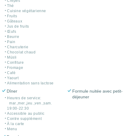
Crêpes
Thé
Cuisine végétarienne
Fruits
Gâteaux
Jus de fruits
Œufs
Beurre
Pain
Charcuterie
Chocolat chaud
Müsli
Confiture
Fromage
Café
Yaourt
Alimentation sans lactose
Dîner
Formule nuitée avec petit-
déjeuner
Heures de service:
mar.,mer.,jeu.,ven.,sam.
19:00-22:30
Accessible au public
Contre supplément
À la carte
Menu