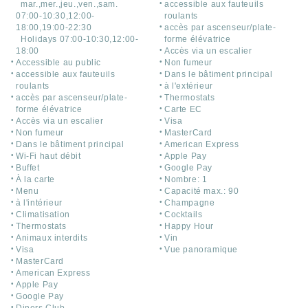
mar.,mer.,jeu.,ven.,sam.
accessible aux fauteuils
07:00-10:30,12:00-
roulants
18:00,19:00-22:30
accès par ascenseur/plate-
Holidays 07:00-10:30,12:00-
forme élévatrice
18:00
Accès via un escalier
Accessible au public
Non fumeur
accessible aux fauteuils
Dans le bâtiment principal
roulants
à l'extérieur
accès par ascenseur/plate-
Thermostats
forme élévatrice
Carte EC
Accès via un escalier
Visa
Non fumeur
MasterCard
Dans le bâtiment principal
American Express
Wi-Fi haut débit
Apple Pay
Buffet
Google Pay
À la carte
Nombre: 1
Menu
Capacité max.: 90
à l'intérieur
Champagne
Climatisation
Cocktails
Thermostats
Happy Hour
Animaux interdits
Vin
Visa
Vue panoramique
MasterCard
American Express
Apple Pay
Google Pay