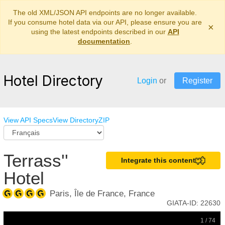
The old XML/JSON API endpoints are no longer available.
If you consume hotel data via our API, please ensure you are
×
using the latest endpoints described in our
API
documentation
.
Hotel Directory
Login
or
Register
View API Specs
View Directory
ZIP
Terrass''
Integrate this content
Hotel
Paris, Île de France, France
GIATA-ID:
22630
1 / 74