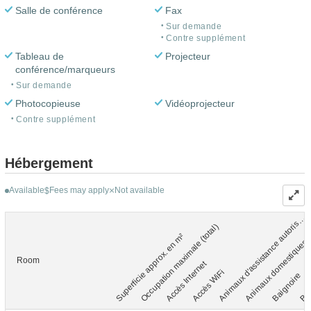
Salle de conférence
Fax
Sur demande
Contre supplément
Tableau de
Projecteur
conférence/marqueurs
Sur demande
Photocopieuse
Vidéoprojecteur
Contre supplément
Hébergement
Available
Fees may apply
Not available
$
A
n
i
m
a
u
x
d'
a
s
s
i
s
t
a
n
c
e
a
u
t
o
r
i
é
s
s
Occupation maximale (total)
Superficie approx. en m²
Animaux domestiques
Room
Accès Internet
Accès WiFi
Baignoire
Bal