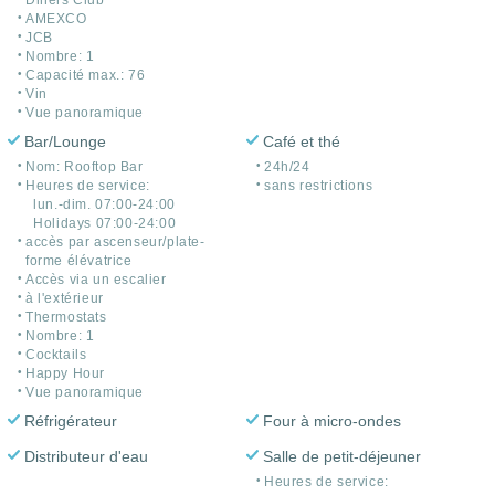
Diners Club
AMEXCO
JCB
Nombre: 1
Capacité max.: 76
Vin
Vue panoramique
Bar/Lounge
Café et thé
Nom: Rooftop Bar
24h/24
Heures de service:
sans restrictions
lun.-dim. 07:00-24:00
Holidays 07:00-24:00
accès par ascenseur/plate-
forme élévatrice
Accès via un escalier
à l'extérieur
Thermostats
Nombre: 1
Cocktails
Happy Hour
Vue panoramique
Réfrigérateur
Four à micro-ondes
Distributeur d'eau
Salle de petit-déjeuner
Heures de service: