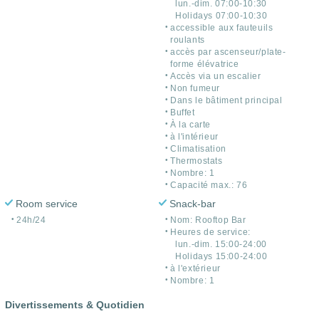
lun.-dim. 07:00-10:30
Holidays 07:00-10:30
accessible aux fauteuils
roulants
accès par ascenseur/plate-
forme élévatrice
Accès via un escalier
Non fumeur
Dans le bâtiment principal
Buffet
À la carte
à l'intérieur
Climatisation
Thermostats
Nombre: 1
Capacité max.: 76
Room service
Snack-bar
24h/24
Nom: Rooftop Bar
Heures de service:
lun.-dim. 15:00-24:00
Holidays 15:00-24:00
à l'extérieur
Nombre: 1
Divertissements & Quotidien