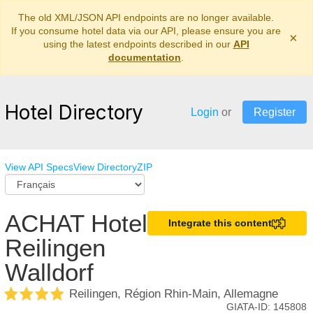
The old XML/JSON API endpoints are no longer available.
If you consume hotel data via our API, please ensure you are
×
using the latest endpoints described in our
API
documentation
.
Hotel Directory
Login
or
Register
View API Specs
View Directory
ZIP
ACHAT Hotel
Integrate this content
Reilingen
Walldorf
Reilingen, Région Rhin-Main, Allemagne
GIATA-ID:
145808