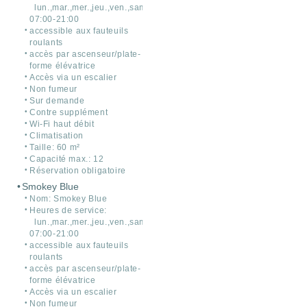
lun.,mar.,mer.,jeu.,ven.,sam.
07:00-21:00
accessible aux fauteuils
roulants
accès par ascenseur/plate-
forme élévatrice
Accès via un escalier
Non fumeur
Sur demande
Contre supplément
Wi-Fi haut débit
Climatisation
Taille: 60 m²
Capacité max.: 12
Réservation obligatoire
Smokey Blue
Nom: Smokey Blue
Heures de service:
lun.,mar.,mer.,jeu.,ven.,sam.
07:00-21:00
accessible aux fauteuils
roulants
accès par ascenseur/plate-
forme élévatrice
Accès via un escalier
Non fumeur