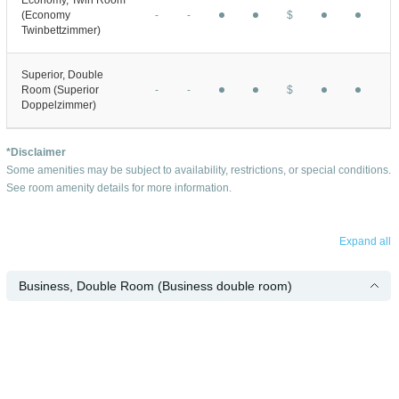
(Economy
-
-
1
$
Twinbettzimmer)
Superior, Double
Room (Superior
-
-
1
$
Doppelzimmer)
*Disclaimer
Some amenities may be subject to availability, restrictions, or special conditions.
See room amenity details for more information.
Expand all
Business, Double Room (Business double room)