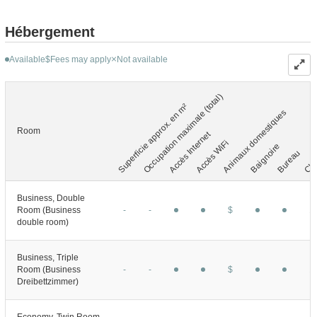
Hébergement
Available
Fees may apply
Not available
$
Occupation maximale (total)
Superficie approx. en m²
Animaux domestiques
Cham
Room
Accès Internet
Accès WiFi
Baignoire
Bureau
Business, Double
Room (Business
-
-
1
$
double room)
Business, Triple
Room (Business
-
-
1
$
Dreibettzimmer)
Economy, Twin Room