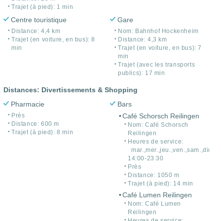
Trajet (à pied): 1 min
Centre touristique
Gare
Distance: 4,4 km
Nom: Bahnhof Hockenheim
Trajet (en voiture, en bus): 8
Distance: 4,3 km
min
Trajet (en voiture, en bus): 7
min
Trajet (avec les transports
publics): 17 min
Distances: Divertissements & Shopping
Pharmacie
Bars
Près
Café Schorsch Reilingen
Distance: 600 m
Nom: Café Schorsch
Trajet (à pied): 8 min
Reilingen
Heures de service:
mar.,mer.,jeu.,ven.,sam.,dim.
14:00-23:30
Près
Distance: 1050 m
Trajet (à pied): 14 min
Café Lumen Reilingen
Nom: Café Lumen
Reilingen
Heures de service: