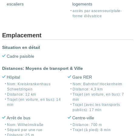
escaliers
logements
accès par ascenseur/plate-
forme élévatrice
Emplacement
Situation en détail
Cadre paisible
Distances: Moyens de transport & Ville
Hôpital
Gare RER
Nom: Kreiskrankenhaus
Nom: Bahnhof Hockenheim
Schwetzingen
Distance: 4,3 km
Distance: 12 km
Trajet (en voiture, en bus): 7
Trajet (en voiture, en bus): 14
min
min
Trajet (avec les transports
publics): 17 min
Arrêt de bus
Centre-ville
Nom: Wilhelmstraße
Distance: 700 m
Séparé par une rue
Trajet (à pied): 8 min
Distance: 25 m